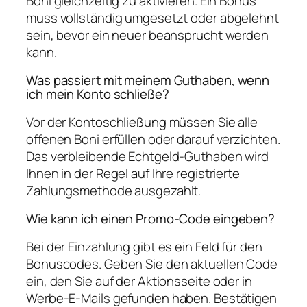
Boni gleichzeitig zu aktivieren. Ein Bonus
muss vollständig umgesetzt oder abgelehnt
sein, bevor ein neuer beansprucht werden
kann.
Was passiert mit meinem Guthaben, wenn
ich mein Konto schließe?
Vor der Kontoschließung müssen Sie alle
offenen Boni erfüllen oder darauf verzichten.
Das verbleibende Echtgeld-Guthaben wird
Ihnen in der Regel auf Ihre registrierte
Zahlungsmethode ausgezahlt.
Wie kann ich einen Promo-Code eingeben?
Bei der Einzahlung gibt es ein Feld für den
Bonuscodes. Geben Sie den aktuellen Code
ein, den Sie auf der Aktionsseite oder in
Werbe-E-Mails gefunden haben. Bestätigen