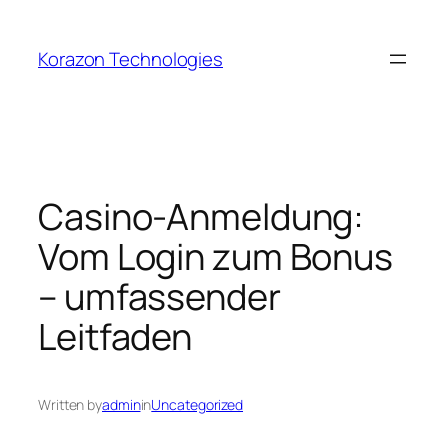
Skip
to
Korazon Technologies
content
Casino-Anmeldung:
Vom Login zum Bonus
– umfassender
Leitfaden
Written by
admin
in
Uncategorized