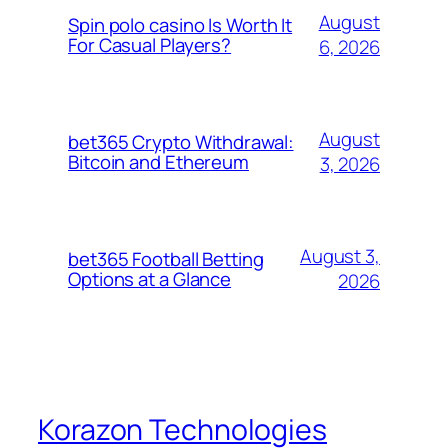
August
Spin polo casino Is Worth It
For Casual Players?
6, 2026
August
bet365 Crypto Withdrawal:
Bitcoin and Ethereum
3, 2026
August 3,
bet365 Football Betting
Options at a Glance
2026
Korazon Technologies