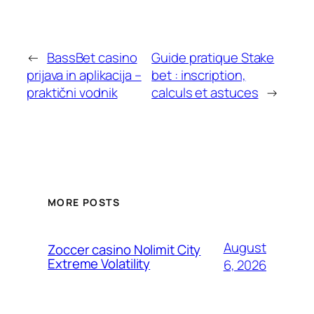
←
BassBet casino
Guide pratique Stake
prijava in aplikacija –
bet : inscription,
praktični vodnik
calculs et astuces
→
MORE POSTS
August
Zoccer casino Nolimit City
Extreme Volatility
6, 2026