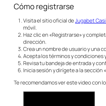
Cómo registrarse
Visita el sitio oficial de
Jugabet Cas
móvil.
Haz clic en «Registrarse» y complet
dirección.
Crea un nombre de usuario y una c
Acepta los términos y condiciones y 
Revisa tu bandeja de entrada y conf
Inicia sesión y dirígete a la secció
Te recomendamos ver este video con lo