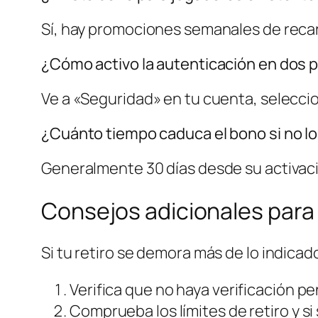
Sí, hay promociones semanales de recarg
¿Cómo activo la autenticación en dos 
Ve a «Seguridad» en tu cuenta, selecci
¿Cuánto tiempo caduca el bono si no l
Generalmente 30 días desde su activació
Consejos adicionales para
Si tu retiro se demora más de lo indicad
Verifica que no haya verificación p
Comprueba los límites de retiro y s