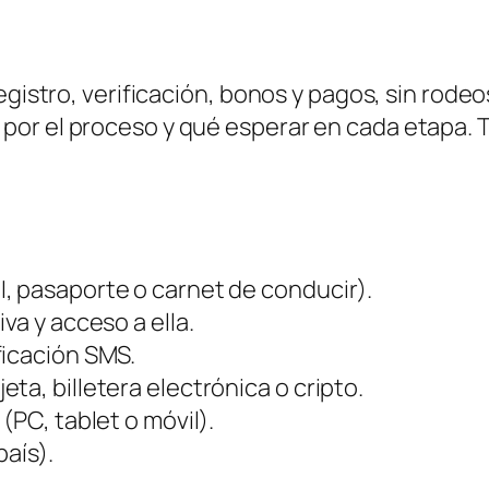
registro, verificación, bonos y pagos, sin ro
or el proceso y qué esperar en cada etapa. T
, pasaporte o carnet de conducir).
va y acceso a ella.
ficación SMS.
ta, billetera electrónica o cripto.
(PC, tablet o móvil).
país).