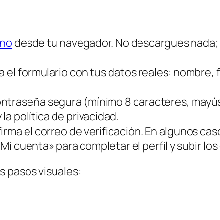
ino
desde tu navegador. No descargues nada; 
a el formulario con tus datos reales: nombre, 
ontraseña segura (mínimo 8 caracteres, mayús
la política de privacidad.
irma el correo de verificación. En algunos cas
n «Mi cuenta» para completar el perfil y subir 
s pasos visuales: