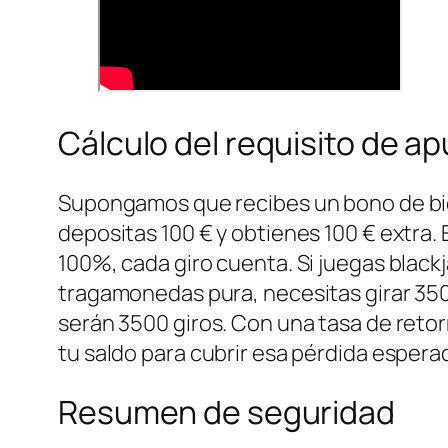
Cálculo del requisito de a
Supongamos que recibes un bono de bie
depositas 100 € y obtienes 100 € extra. 
100%, cada giro cuenta. Si juegas black
tragamonedas pura, necesitas girar 3500
serán 3500 giros. Con una tasa de reto
tu saldo para cubrir esa pérdida espera
Resumen de seguridad