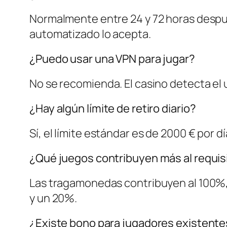
Normalmente entre 24 y 72 horas despué
automatizado lo acepta.
¿Puedo usar una VPN para jugar?
No se recomienda. El casino detecta el
¿Hay algún límite de retiro diario?
Sí, el límite estándar es de 2000 € por
¿Qué juegos contribuyen más al requis
Las tragamonedas contribuyen al 100%, 
y un 20%.
¿Existe bono para jugadores existent