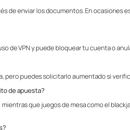
s de enviar los documentos. En ocasiones es 
 uso de VPN y puede bloquear tu cuenta o anul
 día, pero puedes solicitarlo aumentado si ver
ito de apuesta?
mientras que juegos de mesa como el blackjac
es?