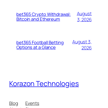
August
bet365 Crypto Withdrawal:
Bitcoin and Ethereum
3, 2026
August 3,
bet365 Football Betting
Options at a Glance
2026
Korazon Technologies
Blog
Events