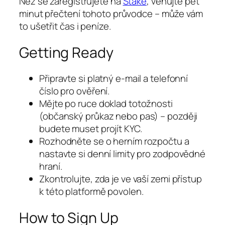
Než se zaregistrujete na
Stake
, věnujte pět
minut přečtení tohoto průvodce – může vám
to ušetřit čas i peníze.
Getting Ready
Připravte si platný e‑mail a telefonní
číslo pro ověření.
Mějte po ruce doklad totožnosti
(občanský průkaz nebo pas) – později
budete muset projít KYC.
Rozhodněte se o herním rozpočtu a
nastavte si denní limity pro zodpovědné
hraní.
Zkontrolujte, zda je ve vaší zemi přístup
k této platformě povolen.
How to Sign Up