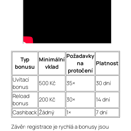
Požadavky
Typ
Minimální
na
Platnost
bonusu
vklad
protočení
Uvítací
500 Kč
35×
30 dní
bonus
Reload
200 Kč
30×
14 dní
bonus
Cashback
Žádný
1×
7 dní
Závěr: registrace je rychlá a bonusy jsou