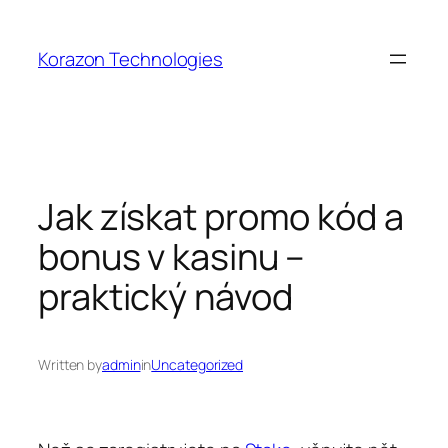
Skip
to
Korazon Technologies
content
Jak získat promo kód a
bonus v kasinu –
praktický návod
Written by
admin
in
Uncategorized