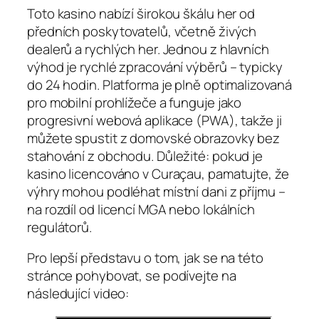
Toto kasino nabízí širokou škálu her od
předních poskytovatelů, včetně živých
dealerů a rychlých her. Jednou z hlavních
výhod je rychlé zpracování výběrů – typicky
do 24 hodin. Platforma je plně optimalizovaná
pro mobilní prohlížeče a funguje jako
progresivní webová aplikace (PWA), takže ji
můžete spustit z domovské obrazovky bez
stahování z obchodu. Důležité: pokud je
kasino licencováno v Curaçau, pamatujte, že
výhry mohou podléhat místní dani z příjmu –
na rozdíl od licencí MGA nebo lokálních
regulátorů.
Pro lepší představu o tom, jak se na této
stránce pohybovat, se podívejte na
následující video: