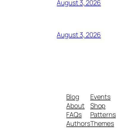
August 3, 2026
August 3, 2026
Blog
Events
About
Shop
FAQs
Patterns
Authors
Themes