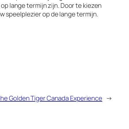
 lange termijn zijn. Door te kiezen
w speelplezier op de lange termijn.
the Golden Tiger Canada Experience
→