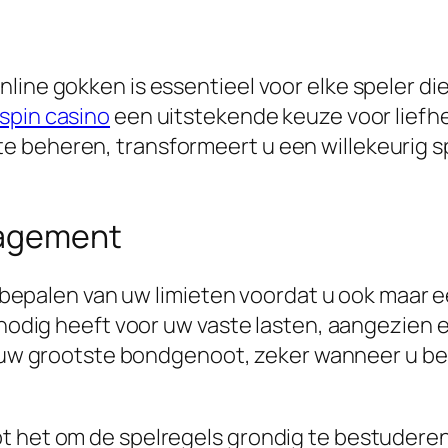
ine gokken is essentieel voor elke speler die 
spin casino
een uitstekende keuze voor liefheb
e beheren, transformeert u een willekeurig s
nagement
et bepalen van uw limieten voordat u ook maar e
k nodig heeft voor uw vaste lasten, aangezien 
j uw grootste bondgenoot, zeker wanneer u bes
 het om de spelregels grondig te bestuderen. 