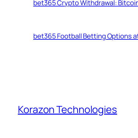
bet365 Crypto Withdrawal: Bitco
bet365 Football Betting Options a
Korazon Technologies