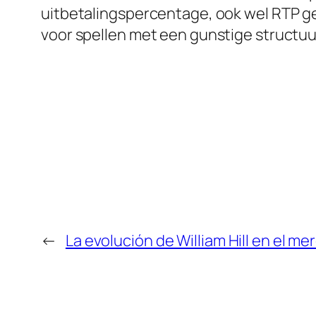
uitbetalingspercentage, ook wel RTP ge
voor spellen met een gunstige structuur
←
La evolución de William Hill en el m