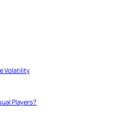
 Volatility
sual Players?