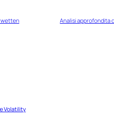
erwetten
Analisi approfondita d
 Volatility