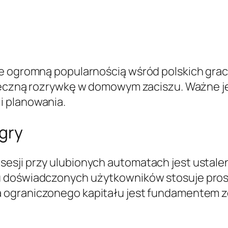
ie ogromną popularnością wśród polskich grac
czną rozrywkę w domowym zaciszu. Ważne je
i planowania.
 gry
esji przy ulubionych automatach jest ustale
 doświadczonych użytkowników stosuje proste
 ograniczonego kapitału
jest fundamentem z