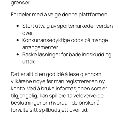
grenser.
Fordeler med å velge denne plattformen
Stort utvalg av sportsmarkeder verden
over
Konkurransedyktige odds på mange
arrangementer
Raske løsninger for både innskudd og
uttak
Det er alltid en god idé å lese gjennom
vilkårene nøye før man registrerer en ny
konto. Ved å bruke informasjonen som er
tilgjengelig, kan spillere ta veloverveide
beslutninger om hvordan de ønsker å
forvalte sitt spillbudsjett over tid.