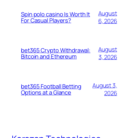
August
Spin polo casino Is Worth It
For Casual Players?
6, 2026
August
bet365 Crypto Withdrawal:
Bitcoin and Ethereum
3, 2026
August 3,
bet365 Football Betting
Options at a Glance
2026