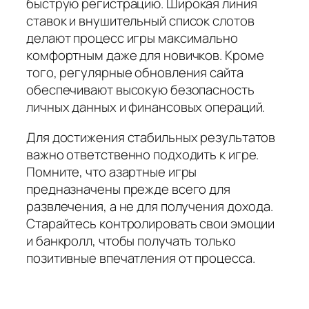
быструю регистрацию.
Широкая линия
ставок
и внушительный список слотов
делают процесс игры максимально
комфортным даже для новичков. Кроме
того, регулярные обновления сайта
обеспечивают высокую безопасность
личных данных и финансовых операций.
Для достижения стабильных результатов
важно ответственно подходить к игре.
Помните, что азартные игры
предназначены прежде всего для
развлечения, а не для получения дохода.
Старайтесь контролировать свои эмоции
и банкролл, чтобы получать только
позитивные впечатления от процесса.