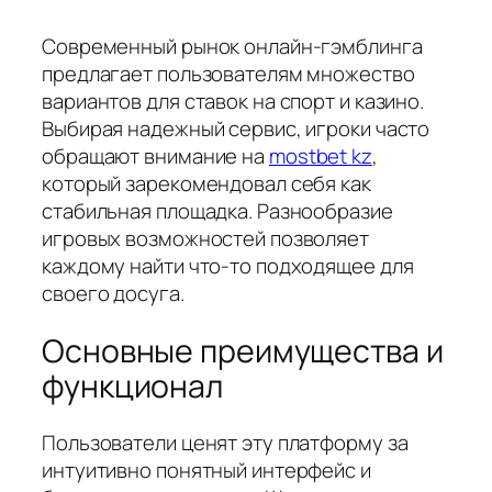
Современный рынок онлайн-гэмблинга
предлагает пользователям множество
вариантов для ставок на спорт и казино.
Выбирая надежный сервис, игроки часто
обращают внимание на
mostbet kz
,
который зарекомендовал себя как
стабильная площадка. Разнообразие
игровых возможностей позволяет
каждому найти что-то подходящее для
своего досуга.
Основные преимущества и
функционал
Пользователи ценят эту платформу за
интуитивно понятный интерфейс и