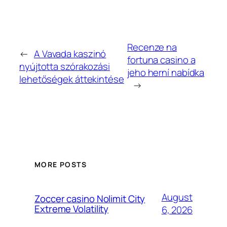
Recenze na
←
A Vavada kaszinó
fortuna casino a
nyújtotta szórakozási
jeho herní nabídka
lehetőségek áttekintése
→
MORE POSTS
August
Zoccer casino Nolimit City
Extreme Volatility
6, 2026