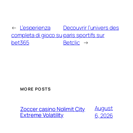
←
L’esperienza
Decouvrir l’univers des
completa di gioco su
paris sportifs sur
bet365
Betclic
→
MORE POSTS
August
Zoccer casino Nolimit City
Extreme Volatility
6, 2026