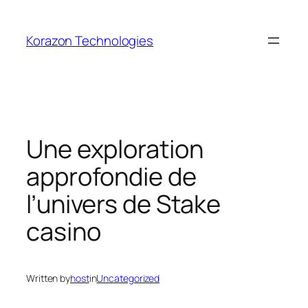
Skip
to
Korazon Technologies
content
Une exploration
approfondie de
l’univers de Stake
casino
Written by
host
in
Uncategorized