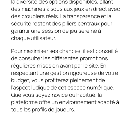
la diversité des options disponibles, allant
des machines à sous aux jeux en direct avec
des croupiers réels.
La transparence et la
sécurité
restent des piliers centraux pour
garantir une session de jeu sereine à
chaque utilisateur.
Pour maximiser ses chances, il est conseillé
de consulter les différentes promotions
régulières mises en avant par le site. En
respectant une gestion rigoureuse de votre
budget, vous profiterez pleinement de
l’aspect ludique de cet espace numérique.
Que vous soyez novice ou habitué, la
plateforme offre un environnement adapté à
tous les profils de joueurs.