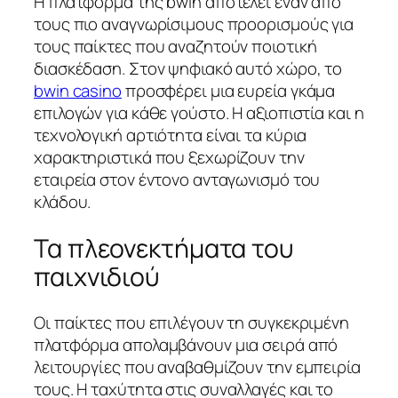
Η πλατφόρμα της bwin αποτελεί έναν από
τους πιο αναγνωρίσιμους προορισμούς για
τους παίκτες που αναζητούν ποιοτική
διασκέδαση. Στον ψηφιακό αυτό χώρο, το
bwin casino
προσφέρει μια ευρεία γκάμα
επιλογών για κάθε γούστο. Η αξιοπιστία και η
τεχνολογική αρτιότητα είναι τα κύρια
χαρακτηριστικά που ξεχωρίζουν την
εταιρεία στον έντονο ανταγωνισμό του
κλάδου.
Τα πλεονεκτήματα του
παιχνιδιού
Οι παίκτες που επιλέγουν τη συγκεκριμένη
πλατφόρμα απολαμβάνουν μια σειρά από
λειτουργίες που αναβαθμίζουν την εμπειρία
τους.
Η ταχύτητα στις συναλλαγές
και το