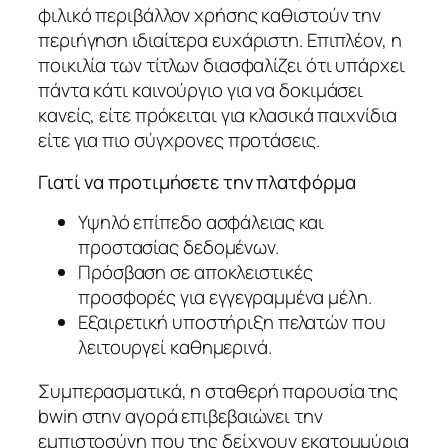
φιλικό περιβάλλον χρήσης καθιστούν την
περιήγηση ιδιαίτερα ευχάριστη. Επιπλέον, η
ποικιλία των τίτλων διασφαλίζει ότι υπάρχει
πάντα κάτι καινούργιο για να δοκιμάσει
κανείς, είτε πρόκειται για κλασικά παιχνίδια
είτε για πιο σύγχρονες προτάσεις.
Γιατί να προτιμήσετε την πλατφόρμα
Υψηλό επίπεδο ασφάλειας και
προστασίας δεδομένων.
Πρόσβαση σε αποκλειστικές
προσφορές για εγγεγραμμένα μέλη.
Εξαιρετική υποστήριξη πελατών που
λειτουργεί καθημερινά.
Συμπερασματικά, η σταθερή παρουσία της
bwin στην αγορά επιβεβαιώνει την
εμπιστοσύνη που της δείχνουν εκατομμύρια