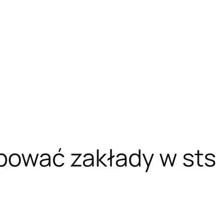
ypować zakłady w sts