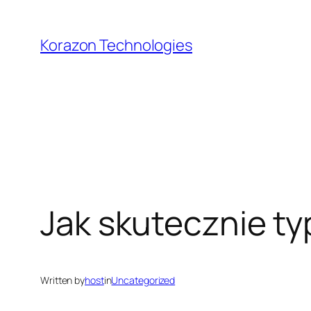
Skip
to
Korazon Technologies
content
Jak skutecznie t
Written by
host
in
Uncategorized