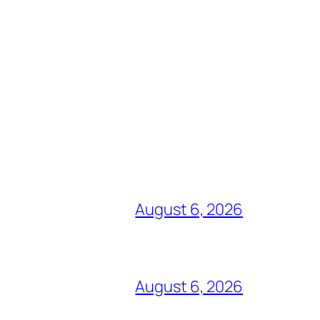
August 6, 2026
August 6, 2026