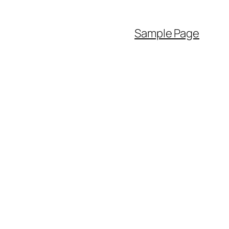
Sample Page